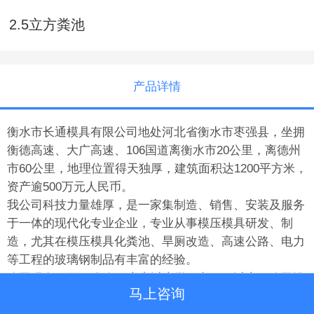
2.5立方粪池
产品详情
衡水市长通模具有限公司地处河北省衡水市枣强县，坐拥
衡德高速、大广高速、106国道离衡水市20公里，离德州
市60公里，地理位置得天独厚，建筑面积达1200平方米，
资产逾500万元人民币。
我公司科技力量雄厚，是一家集制造、销售、安装及服务
于一体的现代化专业企业，专业从事模压模具研发、制
造，尤其在模压模具化粪池、旱厕改造、高速公路、电力
等工程的玻璃钢制品有丰富的经验。
公司现有职工15余人，大专以上学历占20%以上，公司设
马上咨询
计人员能熟练应用UG专业三维设计软件，采用参数化设